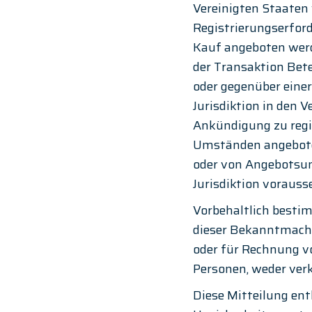
Vereinigten Staaten
Registrierungserford
Kauf angeboten werde
der Transaktion Bete
oder gegenüber einer
Jurisdiktion in den 
Ankündigung zu regis
Umständen angeboten 
oder von Angebotsun
Jurisdiktion vorauss
Vorbehaltlich besti
dieser Bekanntmachu
oder für Rechnung v
Personen, weder ver
Diese Mitteilung en