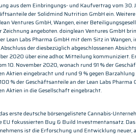
ung aus dem Einbringungs- und Kaufvertrag vom 30. 
häftsanteile der Solidmind Nutrition GmbH ein. Weite
lean Ventures GmbH, Wangen, einer Beteiligungsgesell
ur Zeichnung angeboten. doinglean Ventures GmbH brin
der Lean Labs Pharma GmbH mit dem Sitz in Wangen, in
r Abschluss der diesbezüglich abgeschlossenen Absicht
er 2020 über eine adhoc Mitteilung kommuniziert. En
om 10. November 2020, wonach rund 91 % der Geschäft
 Aktien eingebracht und rund 9 % gegen Barzahlung
100 % der Geschäftsanteile an der Lean Labs Pharma
 Aktien in die Gesellschaft eingebracht.
t das erste deutsche börsengelistete Cannabis-Untern
die EU fokussierten Buy & Build Investmentansatz. Das
nehmens ist die Erforschung und Entwicklung neuer, a