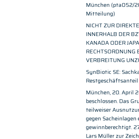
München (pta052/20.
Mitteilung)
NICHT ZUR DIREKT
INNERHALB DER BZW
KANADA ODER JAPAN
RECHTSORDNUNG BE
VERBREITUNG UNZU
SynBiotic SE: Sach
Restgeschäftsanteil
München, 20. April 
beschlossen. Das Gru
teilweiser Ausnutzu
gegen Sacheinlagen e
gewinnberechtigt. 2
Lars Müller zur Zeic