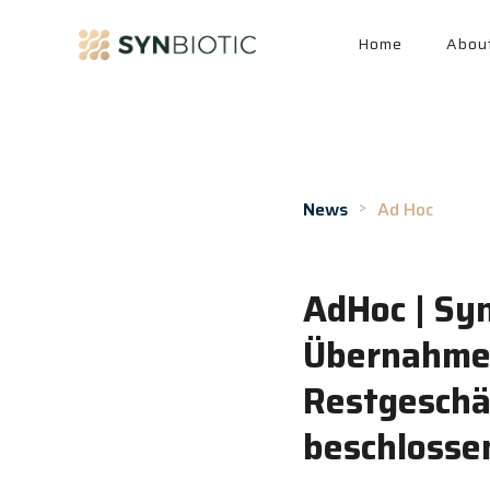
Home
Abou
>
News
Ad Hoc
April 20, 2021
AdHoc | Syn
Übernahme
Restgeschä
beschlosse