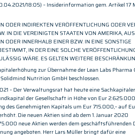
04.2021/18:05) – Insiderinformation gem. Artikel 17 
EN ODER INDIREKTEN VERÖFFENTLICHUNG ODER VE
. IN DIE VEREINIGTEN STAATEN VON AMERIKA, AUS
 ODER INNERHALB EINER BZW. IN EINE SONSTIGE 
STIMMT, IN DER EINE SOLCHE VERÖFFENTLICHUN
LÄSSIG WÄRE. ES GELTEN WEITERE BESCHRÄNKUN
kapitalerhöhung zur Übernahme der Lean Labs Pharma
 Solidmind Nutrition GmbH beschlossen.
2021 – Der Verwaltungsrat hat heute eine Sachkapital
ndkapital der Gesellschaft in Höhe von Eur 2.625.000,
ng des Genehmigten Kapitals um Eur 715.000,– auf Eu
rhöht. Die neuen Aktien sind ab dem 1. Januar 2020 
75.000 neue Aktien werden dem geschäftsführenden D
hnung angeboten. Herr Lars Müller bringt dafür eine 