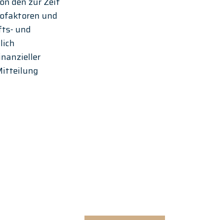
on den zur Zeit 
ofaktoren und 
ts- und 
ich 
nanzieller 
itteilung 