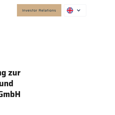
Investor Relations
ng zur
 und
n GmbH