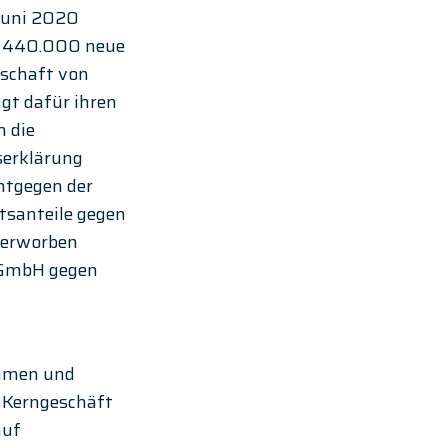
Juni 2020 
re 440.000 neue 
schaft von 
gt dafür ihren 
 die 
serklärung 
tgegen der 
santeile gegen 
 erworben 
 GmbH gegen 
ehmen und 
 Kerngeschäft 
uf 