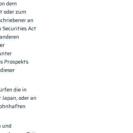
on dem 
ft oder zum 
chriebener an 
 Securities Act 
 anderen 
er 
unter 
s Prospekts 
dieser 
fen die in 
Japan, oder an 
wohnhaften 
n und 