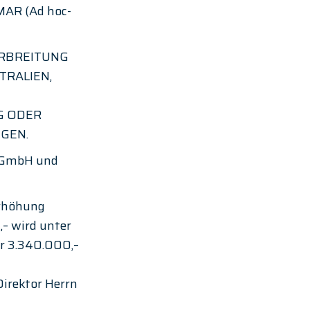
MAR (Ad hoc-
RBREITUNG 
TRALIEN, 
G ODER 
GEN. 
 GmbH und 
erhöhung 
– wird unter 
r 3.340.000,– 
irektor Herrn 