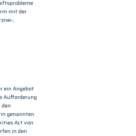
aftsprobleme 
rm mit der 
znei-, 
r ein Angebot 
e Aufforderung 
 den 
rin genannten 
ities Act von 
rfen in den 