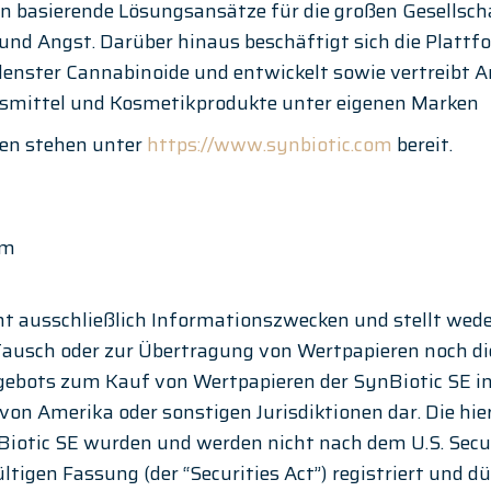
n basierende Lösungsansätze für die großen Gesellsch
und Angst. Darüber hinaus beschäftigt sich die Plattfo
enster Cannabinoide und entwickelt sowie vertreibt Ar
mittel und Kosmetikprodukte unter eigenen Marken
en stehen unter 
https://www.synbiotic.com 
bereit.
om
nt ausschließlich Informationszwecken und stellt wede
Tausch oder zur Übertragung von Wertpapieren noch di
gebots zum Kauf von Wertpapieren der SynBiotic SE in
von Amerika oder sonstigen Jurisdiktionen dar. Die hie
iotic SE wurden und werden nicht nach dem U.S. Secur
ültigen Fassung (der “Securities Act”) registriert und dü