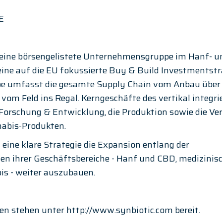
E
t eine börsengelistete Unternehmensgruppe im Hanf- u
eine auf die EU fokussierte Buy & Build Investmentstra
 umfasst die gesamte Supply Chain vom Anbau über d
 vom Feld ins Regal. Kerngeschäfte des vertikal integri
orschung & Entwicklung, die Produktion sowie die Ve
abis-Produkten.
 eine klare Strategie die Expansion entlang der 
n ihrer Geschäftsbereiche - Hanf und CBD, medizinis
s - weiter auszubauen.
en stehen unter http://www.synbiotic.com bereit.