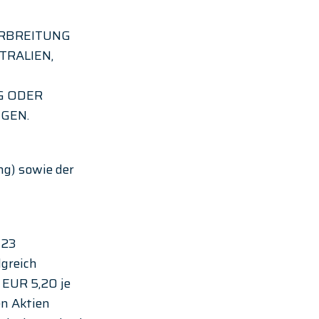
RBREITUNG 
TRALIEN, 
G ODER 
GEN.
ng) sowie der 
023 
greich 
EUR 5,20 je 
n Aktien 