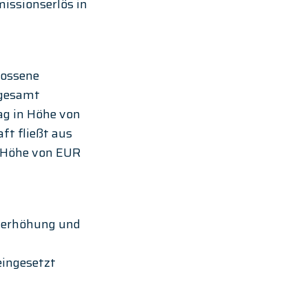
issionserlös in 
lossene 
sgesamt 
g in Höhe von 
t fließt aus 
 Höhe von EUR 
lerhöhung und 
 
ingesetzt 