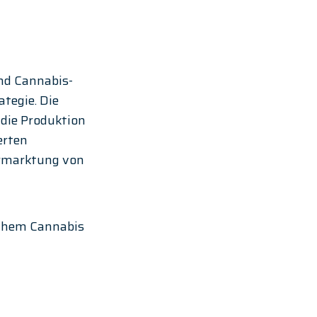
nd Cannabis-
tegie. Die 
ie Produktion 
erten 
rmarktung von 
chem Cannabis 