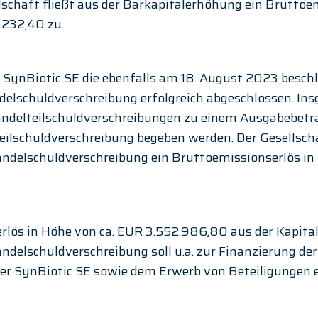
llschaft fließt aus der Barkapitalerhöhung ein Bruttoem
232,40 zu.
 SynBiotic SE die ebenfalls am 18. August 2023 besch
elschuldverschreibung erfolgreich abgeschlossen. In
delteilschuldverschreibungen zu einem Ausgabebetra
ilschuldverschreibung begeben werden. Der Gesellschaf
ndelschuldverschreibung ein Bruttoemissionserlös in
rlös in Höhe von ca. EUR 3.552.986,80 aus der Kapita
delschuldverschreibung soll u.a. zur Finanzierung der
der SynBiotic SE sowie dem Erwerb von Beteiligungen e