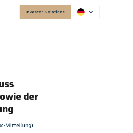
Investor Relations
luss
sowie der
ung
oc-Mitteilung)