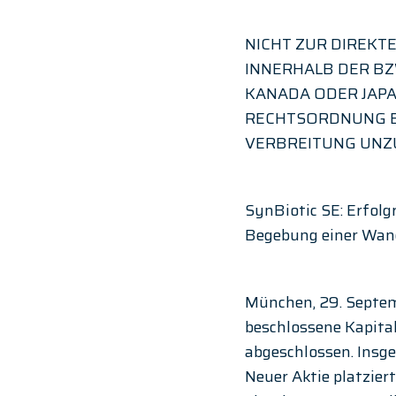
NICHT ZUR DIREKT
INNERHALB DER BZW
KANADA ODER JAPAN
RECHTSORDNUNG BE
VERBREITUNG UNZU
SynBiotic SE: Erfolg
Begebung einer Wan
München, 29. Septem
beschlossene Kapita
abgeschlossen. Insg
Neuer Aktie platzier